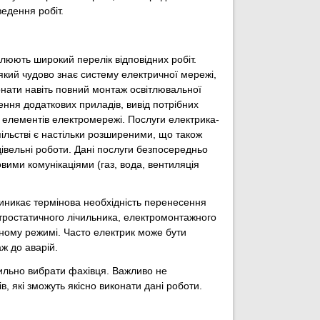
ведення робіт.
люють широкий перелік відповідних робіт.
який чудово знає систему електричної мережі,
онати навіть повний монтаж освітлювальної
ення додаткових приладів, вивід потрібних
х елементів електромережі. Послуги електрика-
ільстві є настільки розширеними, що також
вельні роботи. Дані послуги безпосередньо
овими комунікаціями (газ, вода, вентиляція
виникає термінова необхідність перенесення
ктростатичного лічильника, електромонтажного
чному режимі. Часто електрик може бути
ж до аварій.
ильно вибрати фахівця. Важливо не
в, які зможуть якісно виконати дані роботи.