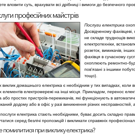
те вловити суть, врахувати всі дрібниці і вимоги до безпечного про
луги професійних майстрів
Послуги електрика
охоп
Досвідченому фахівцеві, 
не складе труднощів вик
електротехніки, встановл
розеток, вимикачів, інши
фахівця в сучасному сусп
охоплюють ремонтно-буді
пов'язані з іншими побут
тощо).
ж виклик домашнього електрика є необхідним у тих випадках, коли 
их елементів електромережі на інші місця. Прикладом, перенос еле
а або простих пристроїв-перемикачів, які функціонують в автомати
каний додому або в офіс у разі виникнення різних несправностей, а
 послуги електрика стають необхідними, буває досить складно прав
татися серед безлічі пропозицій і викликати справжніх професіоналі
не помилитися при виклику електрика?