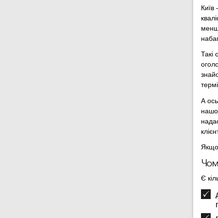
Київ 
квалі
менш
набаг
Такі 
оголо
знайо
термі
А ось
нашої
нада
клієнт
Якщо
Чому
Є кіл