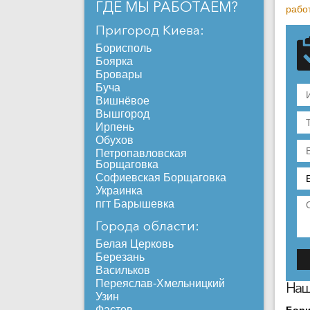
ГДЕ МЫ РАБОТАЕМ?
рабо
Пригород Киева:
Борисполь
Боярка
Бровары
Буча
Вишнёвое
Вышгород
Ирпень
Обухов
Петропавловская
Борщаговка
Софиевская Борщаговка
Украинка
пгт Барышевка
Города области:
Белая Церковь
Березань
Васильков
Переяслав-Хмельницкий
Наш
Узин
Фастов
Бор