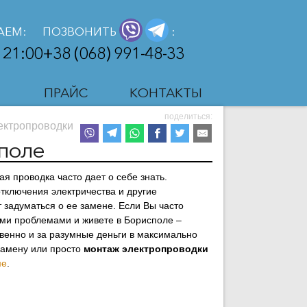
АЕМ:
ПОЗВОНИТЬ
:
 21:00
+38 (068) 991-48-33
Ы
ПРАЙС
КОНТАКТЫ
поделиться:
ектропроводки
поле
я проводка часто дает о себе знать.
тключения электричества и другие
 задуматься о ее замене. Если Вы часто
ыми проблемами и живете в Борисполе –
твенно и за разумные деньги в максимально
замену или просто
монтаж электропроводки
ме
.