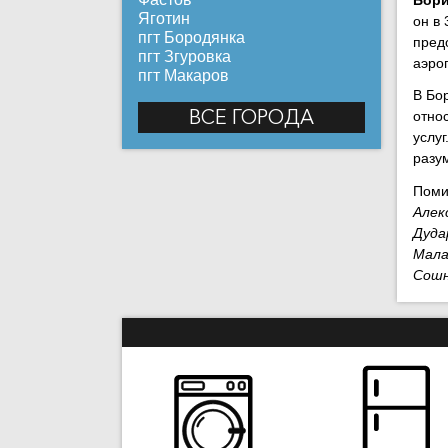
Яготин
он в 
пгт Бородянка
пред
пгт Згуровка
аэро
пгт Макаров
В Бо
ВСЕ ГОРОДА
отно
услу
разу
Поми
Алек
Дуда
Мала
Сошн