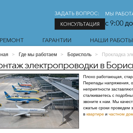
ЗАДАТЬ ВОПРОС:
МЫ РАБОТ
с 9:00 до
КОНСУЛЬТАЦИЯ
РЕМОНТ
ГАРАНТИИ
НАШИ РАБОТ
вная
>
Где мы работаем
>
Борисполь
>
Прокладка эл
нтаж электропроводки в Борис
Плохо работающая, стара
Перепады напряжения, о
неприятности заставляют
сталкиваетесь с подобн
звоните к нам. Мы качес
сжатые сроки проведем 
в
квартире
и
частном до