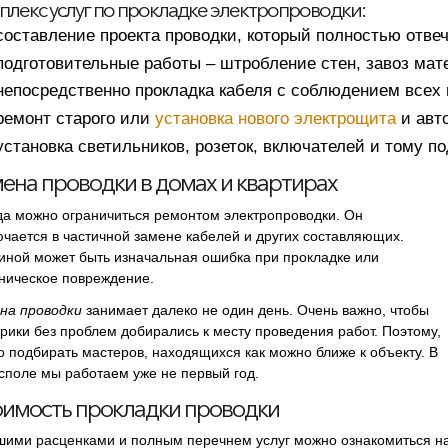
плекс услуг по прокладке электропроводки:
составление проекта проводки, который полностью отве
подготовительные работы – штробление стен, завоз мат
непосредственно прокладка кабеля с соблюдением всех 
ремонт старого или
установка нового электрощита
и авт
установка светильников, розеток, включателей и тому п
ена проводки в домах и квартирах
да можно ограничиться ремонтом электропроводки. Он
ючается в частичной замене кабелей и других составляющих.
иной может быть изначальная ошибка при прокладке или
ническое повреждение.
на проводки
занимает далеко не один день. Очень важно, чтобы
трики без проблем добирались к месту проведения работ. Поэтому,
о подбирать мастеров, находящихся как можно ближе к объекту. В
споле мы работаем уже не первый год.
имость прокладки проводки
шими расценками и полным перечнем услуг можно ознакомиться н