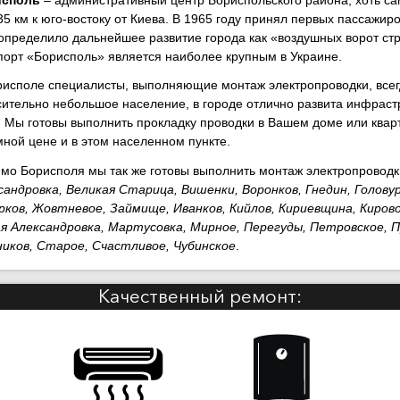
35 км к юго-востоку от Киева. В 1965 году принял первых пассажир
определило дальнейшее развитие города как «воздушных ворот с
порт «Борисполь» является наиболее крупным в Украине.
рисполе специалисты, выполняющие монтаж электропроводки, всег
сительно небольшое население, в городе отлично развита инфрас
г. Мы готовы выполнить прокладку проводки в Вашем доме или квар
мной цене и в этом населенном пункте.
мо Борисполя мы так же готовы выполнить монтаж электропроводки
сандровка, Великая Старица, Вишенки, Воронков, Гнедин, Головур
рков, Жовтневое, Займище, Иванков, Кийлов, Кириевщина, Кирово
я Александровка, Мартусовка, Мирное, Перегуды, Петровское, Пр
иков, Старое, Счастливое, Чубинское
.
Качественный ремонт: