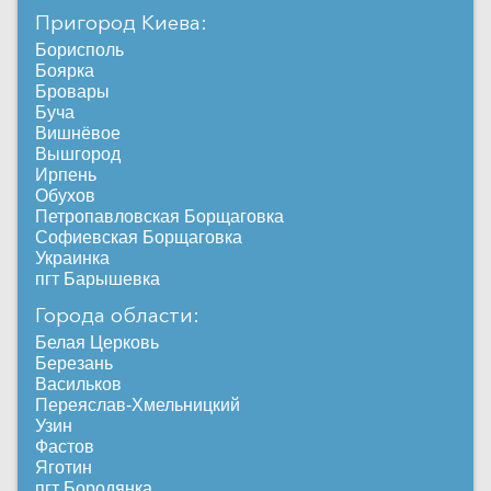
Пригород Киева:
Борисполь
Боярка
Бровары
Буча
Вишнёвое
Вышгород
Ирпень
Обухов
Петропавловская Борщаговка
Софиевская Борщаговка
Украинка
пгт Барышевка
Города области:
Белая Церковь
Березань
Васильков
Переяслав-Хмельницкий
Узин
Фастов
Яготин
пгт Бородянка