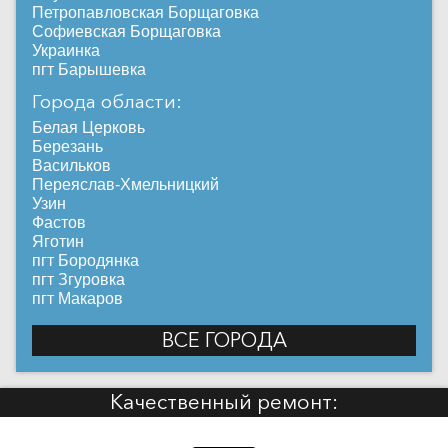
Петропавловская Борщаговка
Софиевская Борщаговка
Украинка
пгт Барышевка
Города области:
Белая Церковь
Березань
Васильков
Переяслав-Хмельницкий
Узин
Фастов
Яготин
пгт Бородянка
пгт Згуровка
пгт Макаров
ВСЕ ГОРОДА
Качественный ремонт: