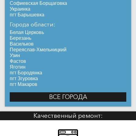
Софиевская Борщаговка
Украинка
пгт Барышевка
Города области:
Белая Церковь
Березань
Васильков
Переяслав-Хмельницкий
Узин
Фастов
Яготин
пгт Бородянка
пгт Згуровка
пгт Макаров
ВСЕ ГОРОДА
Качественный ремонт: