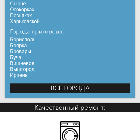
Сырце
Осокорках
Позняках
Харьковской
Города пригорода:
Борисполь
Боярка
Бровары
Буча
Вишнёвое
Вышгород
Ирпень
ВСЕ ГОРОДА
Качественный ремонт: