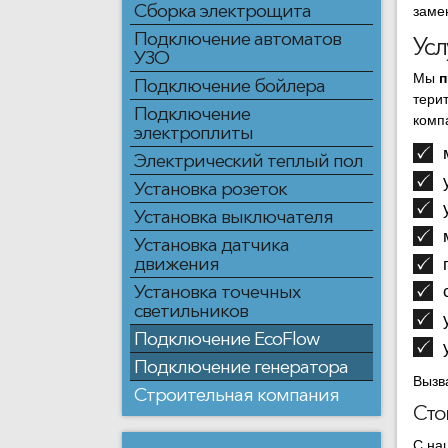
Сборка электрощита
заме
Подключение автоматов
Усл
УЗО
Мы
п
Подключение бойлера
тери
Подключение
комп
электроплиты
Электрический теплый пол
Установка розеток
Установка выключателя
Установка датчика
движения
Установка точечных
светильников
Подключение EcoFlow
Подключение генератора
Вызв
Строительная компания
Сто
С на