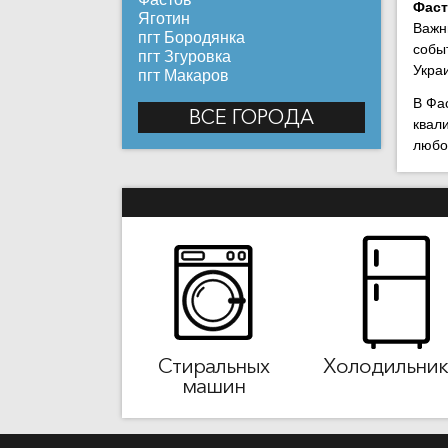
Фас
Яготин
Важн
пгт Бородянка
собы
пгт Згуровка
Укра
пгт Макаров
В Фа
ВСЕ ГОРОДА
квал
любой
Стиральных
Холодильник
машин