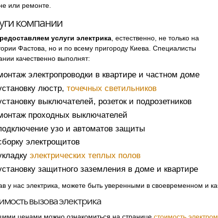
не или ремонте.
уги компании
редоставляем услуги электрика
, естественно, не только на
тории Фастова, но и по всему пригороду Киева. Специалисты
ании качественно выполнят:
монтаж электропроводки в квартире и частном доме
установку люстр,
точечных светильников
установку выключателей, розеток и подрозетников
монтаж проходных выключателей
подключение узо и автоматов защиты
сборку электрощитов
укладку
электрических теплых полов
установку защитного заземления в доме и квартире
ав у нас электрика, можете быть уверенными в своевременном и к
имость вызова электрика
шими ценами можно ознакомиться на странице
стоимость электро