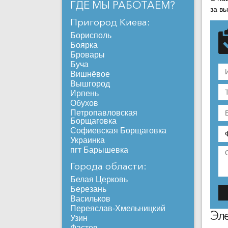
ГДЕ МЫ РАБОТАЕМ?
за в
Пригород Киева:
Борисполь
Боярка
Бровары
Буча
Вишнёвое
Вышгород
Ирпень
Обухов
Петропавловская
Борщаговка
Софиевская Борщаговка
Украинка
пгт Барышевка
Города области:
Белая Церковь
Березань
Васильков
Переяслав-Хмельницкий
Эле
Узин
Фастов