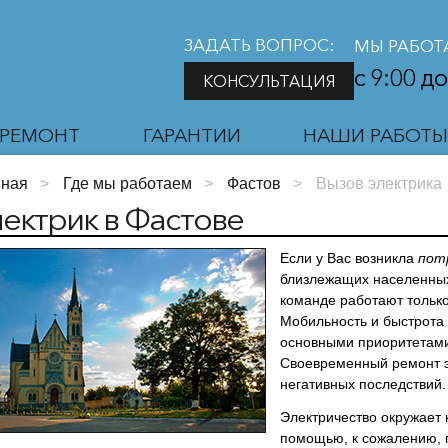
ЗАДАТЬ ВОПРОС:
МЫ РАБОТ
с 9:00 до
КОНСУЛЬТАЦИЯ
РЕМОНТ
ГАРАНТИИ
НАШИ РАБОТ
вная
>
Где мы работаем
>
Фастов
>
Вызов электрика
ектрик в Фастове
Если у Вас возникла
пот
близлежащих населенных
команде работают только
Мобильность и быстрота
основными приоритетами
Своевременный ремонт э
негативных последствий.
Электричество окружает 
помощью, к сожалению, п