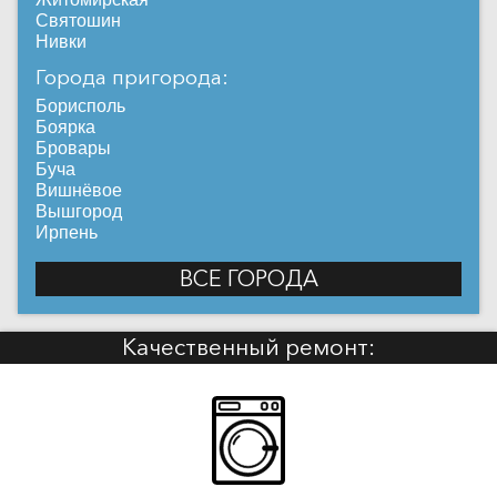
Святошин
Нивки
Города пригорода:
Борисполь
Боярка
Бровары
Буча
Вишнёвое
Вышгород
Ирпень
ВСЕ ГОРОДА
Качественный ремонт: