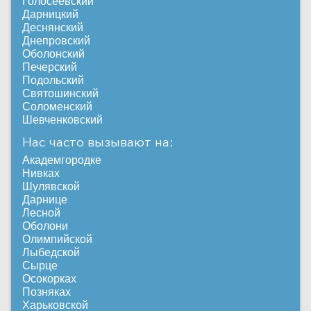
Голосеевский
Дарницкий
Деснянский
Днепровский
Оболонский
Печерский
Подольский
Святошинский
Соломенский
Шевченковский
Нас часто вызывают на:
Академгородке
Нивках
Шулявской
Дарнице
Лесной
Оболони
Олимпийской
Лыбедской
Сырце
Осокорках
Позняках
Харьковской